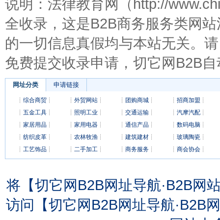
说明：法律教育网（http://www.c
全收录，这是B2B商务服务类网
的一切信息真假均与本站无关。请
免费提交收录申请，切它网B2B自
网址分类
申请链接
┊
综合商贸
┊
┊
外贸网站
┊
┊
团购商城
┊
┊
招商加盟
┊
┊
五金工具
┊
┊
照明工业
┊
┊
交通运输
┊
┊
汽摩汽配
┊
┊
家居用品
┊
┊
家用电器
┊
┊
通信产品
┊
┊
数码电脑
┊
┊
纺织皮革
┊
┊
农林牧渔
┊
┊
建筑建材
┊
┊
玻璃陶瓷
┊
┊
工艺饰品
┊
┊
二手加工
┊
┊
商务服务
┊
┊
商会协会
┊
将【切它网B2B网址导航·B2B
访问【切它网B2B网址导航·B2B