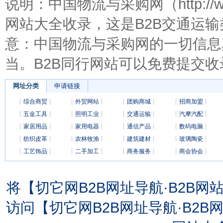
说明：中国物流与采购网（http://www
网站大全收录，这是B2B交通运
意：中国物流与采购网的一切信息
当。B2B同行网站可以免费提交收
网址分类
申请链接
┊
综合商贸
┊
┊
外贸网站
┊
┊
团购商城
┊
┊
招商加盟
┊
┊
五金工具
┊
┊
照明工业
┊
┊
交通运输
┊
┊
汽摩汽配
┊
┊
家居用品
┊
┊
家用电器
┊
┊
通信产品
┊
┊
数码电脑
┊
┊
纺织皮革
┊
┊
农林牧渔
┊
┊
建筑建材
┊
┊
玻璃陶瓷
┊
┊
工艺饰品
┊
┊
二手加工
┊
┊
商务服务
┊
┊
商会协会
┊
将【切它网B2B网址导航·B2B
访问【切它网B2B网址导航·B2B