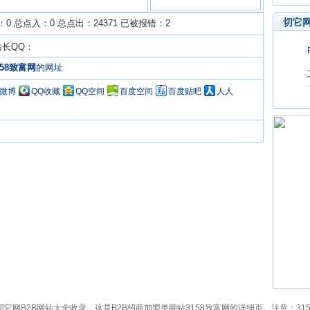
切它
0 总点入：0 总点出：24371 已被报错：2
站长QQ：
·
158致富网
的网址
·
·
Q微博
QQ收藏
QQ空间
百度空间
百度贴吧
人人
8.cn）已被切它网B2B网站大全收录，这是B2B招商加盟类网站3158致富网的详细页。注