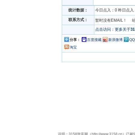
统计数据：
今日点入：0 昨日点入：
联系方式：
暂时没有EMAIL！ 
点击访问：更多关于
3
分享：
百度搜藏
新浪微博
Q
淘宝
说明：3158致富网（http://www.315