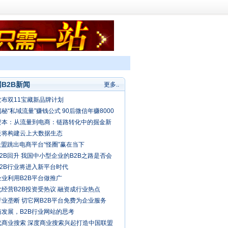
B2B新闻
更多..
发布双11宝藏新品牌计划
秘“私域流量”赚钱公式 90后微信年赚8000
资本：从流量到电商：链路转化中的掘金新
云将构建云上大数据生态
联盟跳出电商平台“怪圈”赢在当下
2B回升 我国中小型企业的B2B之路是否会
春天？
B2B行业将进入新平台时代
企业利用B2B平台做推广
经营B2B投资受热议 融资成行业热点
业垄断 切它网B2B平台免费为企业服务
与发展，B2B行业网站的思考
代商业搜索 深度商业搜索兴起打造中国联盟