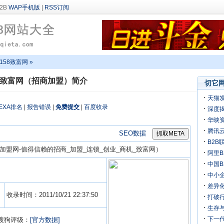
WAP手机版
|
RSS订阅
3158致富网 »
58致富网（招商加盟）简介
切它网
天猫
EXA排名
|
报告错误
|
免费提交
|
百度收录
深度揭
万
华映
机
腾讯
SEO数据
B2B
商加盟网-值得信赖的招商_加盟_连锁_创业_商机_致富网）
阿里B
迎来
中国
中小
差异化
收录时间：2011/10/21 22:37:50
打破行
生存
下一
搜狗评级：
[官方数据]