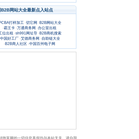
网B2B网站大全最新点入站点
PCBA打样加工
·
切它网
·
B2B网站大全
·
霸王卡
·
万通商务网
·
办公室出租
工位出租
·
sh991网址导
·
B2B商机搜索
中国好工厂
·
艾德商务网
·
自助链大全
·
B2B商人社区
·
中国百州电子网
意：3158致富网的一切信息真假均与本站无关。请自我