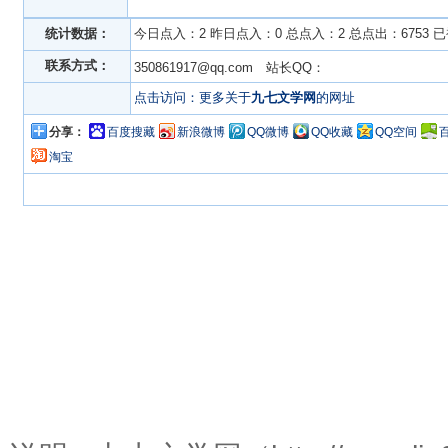
统计数据：
今日点入：2 昨日点入：0 总点入：2 总点出：6753 
联系方式：
350861917@qq.com 站长QQ：
点击访问：更多关于
九七文学网
的网址
分享：
百度搜藏
新浪微博
QQ微博
QQ收藏
QQ空间
淘宝