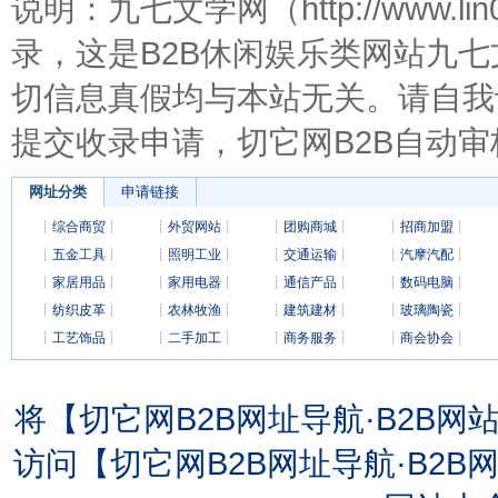
说明：九七文学网（http://www.l
录，这是B2B休闲娱乐类网站九
切信息真假均与本站无关。请自我
提交收录申请，切它网B2B自动审
网址分类
申请链接
┊
综合商贸
┊
┊
外贸网站
┊
┊
团购商城
┊
┊
招商加盟
┊
┊
五金工具
┊
┊
照明工业
┊
┊
交通运输
┊
┊
汽摩汽配
┊
┊
家居用品
┊
┊
家用电器
┊
┊
通信产品
┊
┊
数码电脑
┊
┊
纺织皮革
┊
┊
农林牧渔
┊
┊
建筑建材
┊
┊
玻璃陶瓷
┊
┊
工艺饰品
┊
┊
二手加工
┊
┊
商务服务
┊
┊
商会协会
┊
将【切它网B2B网址导航·B2B
访问【切它网B2B网址导航·B2B