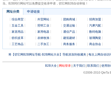
当。B2B同行网站可以免费提交收录申请，切它网B2B自动审核！
网址分类
申请链接
┊
综合商贸
┊
┊
外贸网站
┊
┊
团购商城
┊
┊
招商加盟
┊
┊
五金工具
┊
┊
照明工业
┊
┊
交通运输
┊
┊
汽摩汽配
┊
┊
家居用品
┊
┊
家用电器
┊
┊
通信产品
┊
┊
数码电脑
┊
┊
纺织皮革
┊
┊
农林牧渔
┊
┊
建筑建材
┊
┊
玻璃陶瓷
┊
┊
工艺饰品
┊
┊
二手加工
┊
┊
商务服务
┊
┊
商会协会
┊
将【切它网B2B网址导航·B2B网站大全】导航添加到收藏夹
|
每次上网自动访问
B2B大全
|
网站登录
|
关于我们
|
联系我们
|
使用协
©2006-2010 QieTa