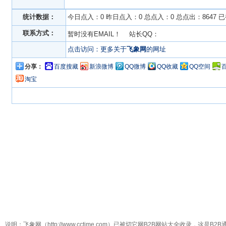
统计数据：
今日点入：0 昨日点入：0 总点入：0 总点出：8647 
联系方式：
暂时没有EMAIL！ 站长QQ：
点击访问：更多关于
飞象网
的网址
分享：
百度搜藏
新浪微博
QQ微博
QQ收藏
QQ空间
淘宝
说明：飞象网（http://www.cctime.com）已被切它网B2B网站大全收