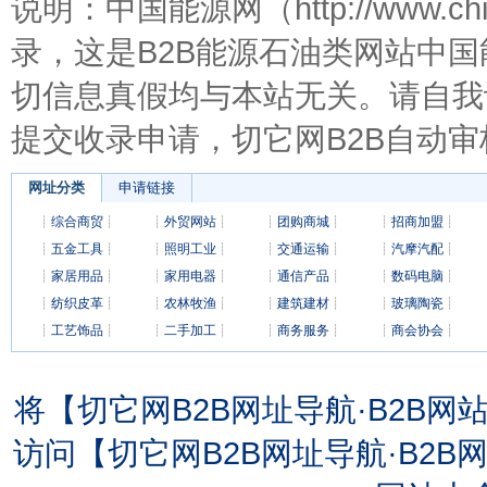
说明：中国能源网（http://www.
录，这是B2B能源石油类网站中
切信息真假均与本站无关。请自我
提交收录申请，切它网B2B自动审
网址分类
申请链接
┊
综合商贸
┊
┊
外贸网站
┊
┊
团购商城
┊
┊
招商加盟
┊
┊
五金工具
┊
┊
照明工业
┊
┊
交通运输
┊
┊
汽摩汽配
┊
┊
家居用品
┊
┊
家用电器
┊
┊
通信产品
┊
┊
数码电脑
┊
┊
纺织皮革
┊
┊
农林牧渔
┊
┊
建筑建材
┊
┊
玻璃陶瓷
┊
┊
工艺饰品
┊
┊
二手加工
┊
┊
商务服务
┊
┊
商会协会
┊
将【切它网B2B网址导航·B2B
访问【切它网B2B网址导航·B2B