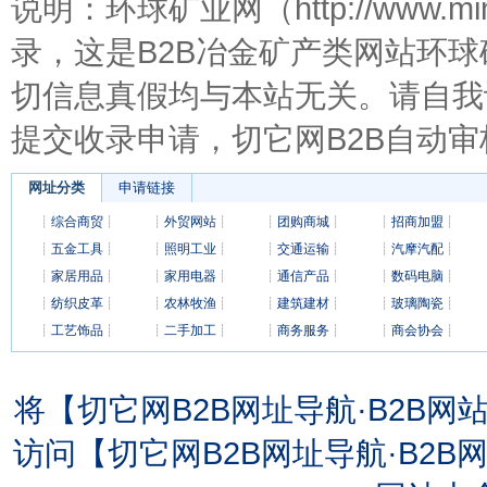
说明：环球矿业网（http://www.m
录，这是B2B冶金矿产类网站环
切信息真假均与本站无关。请自我
提交收录申请，切它网B2B自动审
网址分类
申请链接
┊
综合商贸
┊
┊
外贸网站
┊
┊
团购商城
┊
┊
招商加盟
┊
┊
五金工具
┊
┊
照明工业
┊
┊
交通运输
┊
┊
汽摩汽配
┊
┊
家居用品
┊
┊
家用电器
┊
┊
通信产品
┊
┊
数码电脑
┊
┊
纺织皮革
┊
┊
农林牧渔
┊
┊
建筑建材
┊
┊
玻璃陶瓷
┊
┊
工艺饰品
┊
┊
二手加工
┊
┊
商务服务
┊
┊
商会协会
┊
将【切它网B2B网址导航·B2B
访问【切它网B2B网址导航·B2B