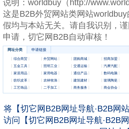
说明：worldbuy（http://www
这是B2B外贸网站类网站worldbu
假均与本站无关。请自我识别，谨
申请，切它网B2B自动审核！
网址分类
申请链接
┊
综合商贸
┊
┊
外贸网站
┊
┊
团购商城
┊
┊
招商加盟
┊
┊
五金工具
┊
┊
照明工业
┊
┊
交通运输
┊
┊
汽摩汽配
┊
┊
家居用品
┊
┊
家用电器
┊
┊
通信产品
┊
┊
数码电脑
┊
┊
纺织皮革
┊
┊
农林牧渔
┊
┊
建筑建材
┊
┊
玻璃陶瓷
┊
┊
工艺饰品
┊
┊
二手加工
┊
┊
商务服务
┊
┊
商会协会
┊
将【切它网B2B网址导航·B2B
访问【切它网B2B网址导航·B2B