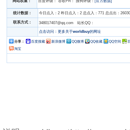
网站权重：
百度评级：
谷歌PR：
搜狗评级：
[官方数据]
统计数据：
今日点入：2 昨日点入：2 总点入：771 总点出：2603
联系方式：
348017407@qq.com 站长QQ：
点击访问：更多关于
worldbuy
的网址
分享：
百度搜藏
新浪微博
QQ微博
QQ收藏
QQ空间
淘宝