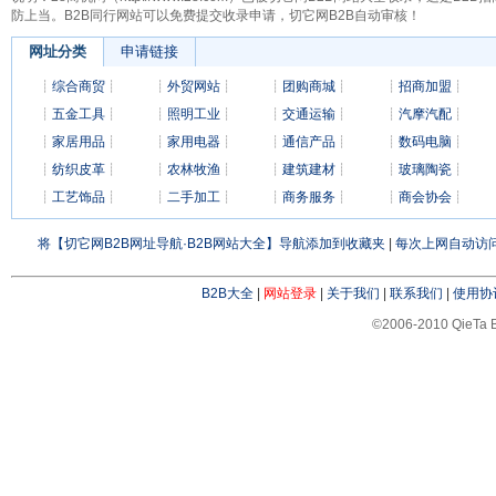
防上当。B2B同行网站可以免费提交收录申请，切它网B2B自动审核！
网址分类
申请链接
┊
综合商贸
┊
┊
外贸网站
┊
┊
团购商城
┊
┊
招商加盟
┊
┊
五金工具
┊
┊
照明工业
┊
┊
交通运输
┊
┊
汽摩汽配
┊
┊
家居用品
┊
┊
家用电器
┊
┊
通信产品
┊
┊
数码电脑
┊
┊
纺织皮革
┊
┊
农林牧渔
┊
┊
建筑建材
┊
┊
玻璃陶瓷
┊
┊
工艺饰品
┊
┊
二手加工
┊
┊
商务服务
┊
┊
商会协会
┊
将【切它网B2B网址导航·B2B网站大全】导航添加到收藏夹
|
每次上网自动访问
B2B大全
|
网站登录
|
关于我们
|
联系我们
|
使用协
©2006-2010 QieTa