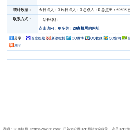
统计数据：
今日点入：0 昨日点入：0 总点入：0 总点出：69693
联系方式：
站长QQ：
点击访问：更多关于
28商机网
的网址
分享：
百度搜藏
新浪微博
QQ微博
QQ收藏
QQ空间
淘宝
说明：28商机网（http://www.28.com）已被切它网B2B网站大全收录，