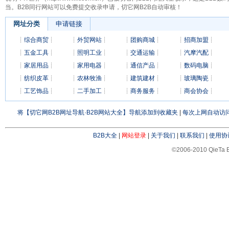
当。B2B同行网站可以免费提交收录申请，切它网B2B自动审核！
网址分类
申请链接
┊
综合商贸
┊
┊
外贸网站
┊
┊
团购商城
┊
┊
招商加盟
┊
┊
五金工具
┊
┊
照明工业
┊
┊
交通运输
┊
┊
汽摩汽配
┊
┊
家居用品
┊
┊
家用电器
┊
┊
通信产品
┊
┊
数码电脑
┊
┊
纺织皮革
┊
┊
农林牧渔
┊
┊
建筑建材
┊
┊
玻璃陶瓷
┊
┊
工艺饰品
┊
┊
二手加工
┊
┊
商务服务
┊
┊
商会协会
┊
将【切它网B2B网址导航·B2B网站大全】导航添加到收藏夹
|
每次上网自动访问
B2B大全
|
网站登录
|
关于我们
|
联系我们
|
使用协
©2006-2010 QieTa