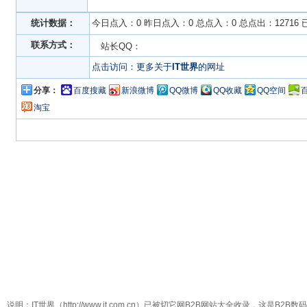
统计数据：
今日点入：0 昨日点入：0 总点入：0 总点出：12716
联系方式：
站长QQ：
点击访问：更多关于
IT世界
的网址
分享：
百度搜藏
新浪微博
QQ微博
QQ收藏
QQ空间
淘宝
说明：IT世界（http://www.it.com.cn）已被切它网B2B网站大全收录，