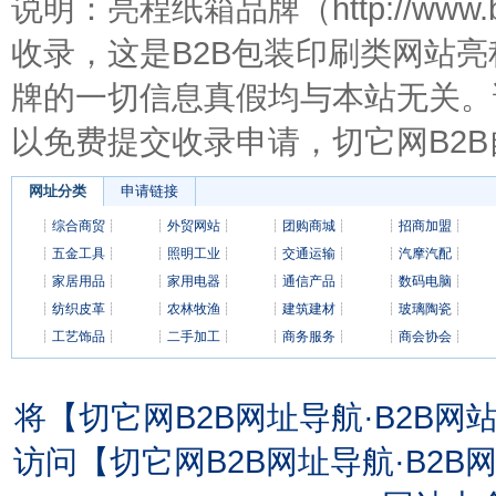
说明：亮程纸箱品牌（http://www.
收录，这是B2B包装印刷类网站
牌的一切信息真假均与本站无关。
以免费提交收录申请，切它网B2
网址分类
申请链接
┊
综合商贸
┊
┊
外贸网站
┊
┊
团购商城
┊
┊
招商加盟
┊
┊
五金工具
┊
┊
照明工业
┊
┊
交通运输
┊
┊
汽摩汽配
┊
┊
家居用品
┊
┊
家用电器
┊
┊
通信产品
┊
┊
数码电脑
┊
┊
纺织皮革
┊
┊
农林牧渔
┊
┊
建筑建材
┊
┊
玻璃陶瓷
┊
┊
工艺饰品
┊
┊
二手加工
┊
┊
商务服务
┊
┊
商会协会
┊
将【切它网B2B网址导航·B2B
访问【切它网B2B网址导航·B2B