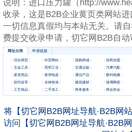
说明：进口压力罐（http://www.h
收录，这是B2B企业黄页类网站
一切信息真假均与本站无关。请自
费提交收录申请，切它网B2B自动
网址分类
申请链接
┊
综合商贸
┊
┊
外贸网站
┊
┊
团购商城
┊
┊
招商加盟
┊
┊
五金工具
┊
┊
照明工业
┊
┊
交通运输
┊
┊
汽摩汽配
┊
┊
家居用品
┊
┊
家用电器
┊
┊
通信产品
┊
┊
数码电脑
┊
┊
纺织皮革
┊
┊
农林牧渔
┊
┊
建筑建材
┊
┊
玻璃陶瓷
┊
┊
工艺饰品
┊
┊
二手加工
┊
┊
商务服务
┊
┊
商会协会
┊
将【切它网B2B网址导航·B2B
访问【切它网B2B网址导航·B2B