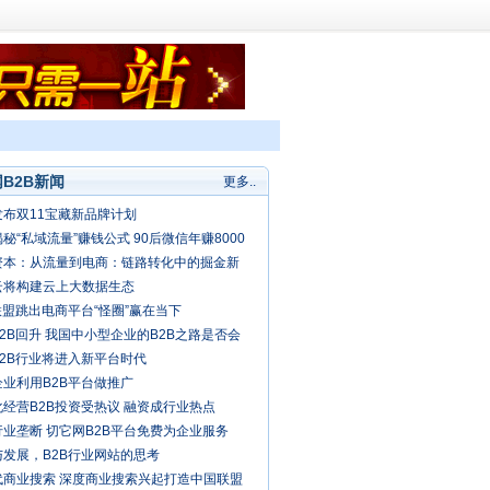
B2B新闻
更多..
发布双11宝藏新品牌计划
秘“私域流量”赚钱公式 90后微信年赚8000
资本：从流量到电商：链路转化中的掘金新
云将构建云上大数据生态
联盟跳出电商平台“怪圈”赢在当下
2B回升 我国中小型企业的B2B之路是否会
春天？
B2B行业将进入新平台时代
企业利用B2B平台做推广
经营B2B投资受热议 融资成行业热点
业垄断 切它网B2B平台免费为企业服务
与发展，B2B行业网站的思考
代商业搜索 深度商业搜索兴起打造中国联盟