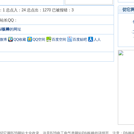
切它
1 总点入：24 总点出：1270 已被报错：3
m 站长QQ：
·
AI板棒
的网址
·
·
Q微博
QQ收藏
QQ空间
百度空间
百度贴吧
人人
ll3.com）已被切它网B2B网站大全收录，这是B2B电工电气类网站PAI板棒的详细页。注意