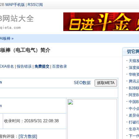
WAP手机版
|
RSS订阅
PAI板棒 »
AI板棒（电工电气）简介
切它网
天猫
EXA排名
|
报告错误
|
免费提交
|
百度收录
深度揭
万
华映
机
腾讯
m
SEO数据
B2B
阿里B
迎来
中国
om
中小
差异化
收录时间：2018/5/31 22:08:38
打破行
生存
下一
搜狗评级：
[官方数据]