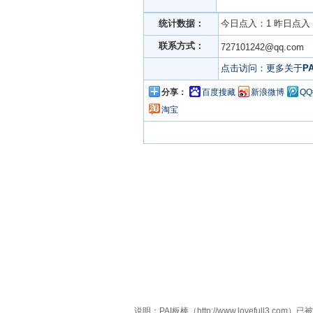
统计数据：
今日点入：1 昨日点入：
联系方式：
727101242@qq.co
点击访问：更多关于
P
分享：
百度搜藏
新浪微博
Q
淘宝
说明：PAI板棒（http://www.lovefu