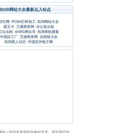
网B2B网站大全最新点入站点
切它网
·
PCBA打样加工
·
B2B网站大全
·
霸王卡
·
万通商务网
·
办公室出租
工位出租
·
sh991网址导
·
B2B商机搜索
中国好工厂
·
艾德商务网
·
自助链大全
·
B2B商人社区
·
中国百州电子网
：PAI板棒的一切信息真假均与本站无关。请自我识别，